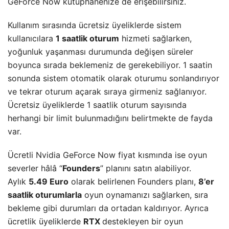
GeForce Now kütüphanenize de erişebilirsiniz.
Kullanım sırasında ücretsiz üyeliklerde sistem
kullanıcılara
1 saatlik oturum
hizmeti sağlarken,
yoğunluk yaşanması durumunda değişen süreler
boyunca sırada beklemeniz de gerekebiliyor. 1 saatin
sonunda sistem otomatik olarak oturumu sonlandırıyor
ve tekrar oturum açarak sıraya girmeniz sağlanıyor.
Ücretsiz üyeliklerde 1 saatlik oturum sayısında
herhangi bir limit bulunmadığını belirtmekte de fayda
var.
Ücretli Nvidia GeForce Now fiyat kısmında ise oyun
severler hâlâ “
Founders
” planını satın alabiliyor.
Aylık
5.49 Euro
olarak belirlenen Founders planı,
8’er
saatlik oturumlarla
oyun oynamanızı sağlarken, sıra
bekleme gibi durumları da ortadan kaldırıyor. Ayrıca
ücretlik üyeliklerde
RTX
destekleyen bir oyun