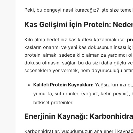
Peki, bu dengeyi nasıl kuracağız? İşte size temel
Kas Gelişimi İçin Protein: Ned
Kilo alma hedefiniz kas kütlesi kazanmak ise,
pr
kasların onarımı ve yeni kas dokusunun inşası için
proteini almak, sadece kilo almanıza yardımcı o
dokusu olmasını sağlar, bu da sizi daha güçlü ve
seçeneklere yer vermek, hem doyuruculuğu artırı
Kaliteli Protein Kaynakları:
Yağsız kırmızı et,
yumurta, süt ürünleri (yoğurt, kefir, peynir),
bitkisel proteinler.
Enerjinin Kaynağı: Karbonhidr
Karbonhidratlar, vücudumuzun ana enerji kaynağ