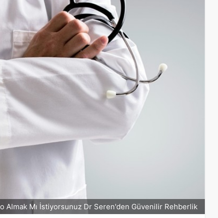
lo Almak Mı İstiyorsunuz Dr Seren'den Güvenilir Rehberlik