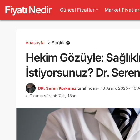
Fiyatı Nedir
Güncel Fiyatlar
Market Fiyatlar
Anasayfa
Sağlık
Hekim Gözüyle: Sağlıkl
İstiyorsunuz? Dr. Seren
DR. Seren Korkmaz
tarafından
16 Aralık 2025
16 A
Okuma süresi: 7dk, 18sn