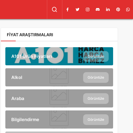
FIYAT ARAŞTIRMALARI
A101 Ürün Fiyatları
Görüntüle
Alkol
Görüntüle
Araba
Görüntüle
Bilgilendirme
Görüntüle