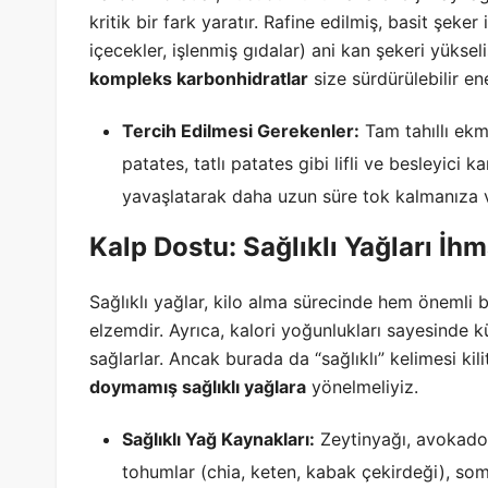
kritik bir fark yaratır. Rafine edilmiş, basit şek
içecekler, işlenmiş gıdalar) ani kan şekeri yükse
kompleks karbonhidratlar
size sürdürülebilir ene
Tercih Edilmesi Gerekenler:
Tam tahıllı ekm
patates, tatlı patates gibi lifli ve besleyici 
yavaşlatarak daha uzun süre tok kalmanıza v
Kalp Dostu: Sağlıklı Yağları İh
Sağlıklı yağlar, kilo alma sürecinde hem önemli b
elzemdir. Ayrıca, kalori yoğunlukları sayesinde 
sağlarlar. Ancak burada da “sağlıklı” kelimesi k
doymamış sağlıklı yağlara
yönelmeliyiz.
Sağlıklı Yağ Kaynakları:
Zeytinyağı, avokado,
tohumlar (chia, keten, kabak çekirdeği), somon