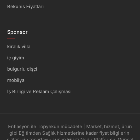
Bekunis Fiyatları
Sponsor
kiralık villa
iç giyim
bulgurlu dişçi
mobilya
İş Birliği ve Reklam Çalışması
Enflasyon ile Topyekûn mücadele | Market, hizmet, ürün
gibi Eğitimden Sağlık hizmetlerine kadar fiyat bilgilerini
sizler için toparlayıp sunan Fiyatı Nedir Platformu, Güncel