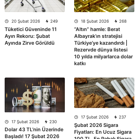
20 Şubat 2026
249
18 Şubat 2026
268
Tüketici Güveninde 11
“Altın” hamle: Berat
Ayın Rekoru: Şubat
Albayrak’ın stratejisi
Ayında Zirve Görüldü
Türkiye’ye kazandırdı |
Rezervde dünya listesi
10 yılda milyarlarca dolar
katkı
17 Şubat 2026
237
17 Şubat 2026
230
Şubat 2026 Sigara
Dolar 43 TL’nin Üzerinde
Fiyatları: En Ucuz Sigara
Başladı! 17 Şubat 2026
100 TL, En Pahalı Sigara