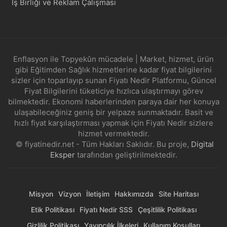
İş Birliği ve Reklam Çalışması
Enflasyon ile Topyekûn mücadele | Market, hizmet, ürün
gibi Eğitimden Sağlık hizmetlerine kadar fiyat bilgilerini
sizler için toparlayıp sunan Fiyatı Nedir Platformu, Güncel
Fiyat Bilgilerini tüketiciye hızlıca ulaştırmayı görev
bilmektedir. Ekonomi haberlerinden paraya dair her konuya
ulaşabileceğiniz geniş bir yelpaze sunmaktadır. Basit ve
hızlı fiyat karşılaştırması yapmak için Fiyatı Nedir sizlere
hizmet vermektedir.
© fiyatinedir.net - Tüm Hakları Saklıdır. Bu proje,
Digital
Eksper
tarafından geliştirilmektedir.
Misyon
Vizyon
İletişim
Hakkımızda
Site Haritası
Etik Politikası
Fiyatı Nedir SSS
Çeşitlilik Politikası
Gizlilik Politikası
Yayıncılık İlkeleri
Kullanım Koşulları