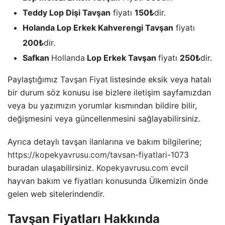
Teddy Lop Dişi Tavşan
fiyatı
150₺
dir.
Holanda Lop Erkek Kahverengi Tavşan
fiyatı
200₺
dir.
Safkan
Hollanda
Lop Erkek Tavşan
fiyatı
250₺
dir.
Paylaştığımız
Tavşan Fiyat
listesinde eksik veya hatalı
bir durum söz konusu ise bizlere iletişim sayfamızdan
veya bu yazımızın yorumlar kısmından bildire bilir,
değişmesini veya güncellenmesini sağlayabilirsiniz.
Ayrıca detaylı tavşan ilanlarına ve bakım bilgilerine;
https://kopekyavrusu.com/tavsan-fiyatlari-1073
buradan ulaşabilirsiniz.
Kopekyavrusu.com
evcil
hayvan bakım ve fiyatları konusunda Ülkemizin önde
gelen web sitelerindendir.
Tavşan Fiyatları Hakkında