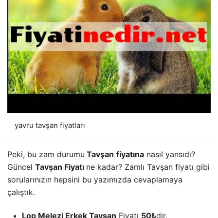
yavru tavşan fiyatları
Peki, bu zam durumu
Tavşan
fiyatına
nasıl yansıdı?
Güncel
Tavşan Fiyatı
ne kadar? Zamlı Tavşan fiyatı gibi
sorularınızın hepsini bu yazımızda cevaplamaya
çalıştık.
Lop Melezi Erkek Tavşan
Fiyatı
50₺
dir.