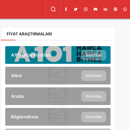
FIYAT ARAŞTIRMALARI
A101 Ürün Fiyatları
Görüntüle
Alkol
Görüntüle
Araba
Görüntüle
Bilgilendirme
Görüntüle