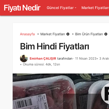
Fiyatı Nedir
Güncel Fiyatlar
Market Fiyatlar
Anasayfa
Market Fiyatları
Bim Ürün Fiyatları
Bim Hindi Fiyatları
Emirhan ÇALIŞIR
tarafından
11 Nisan 2023
3 Aral
Okuma süresi: 4dk, 12sn