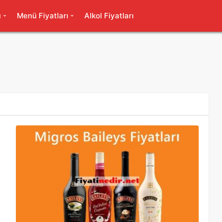
ı
Menü Fiyatları
Alkol Fiyatları