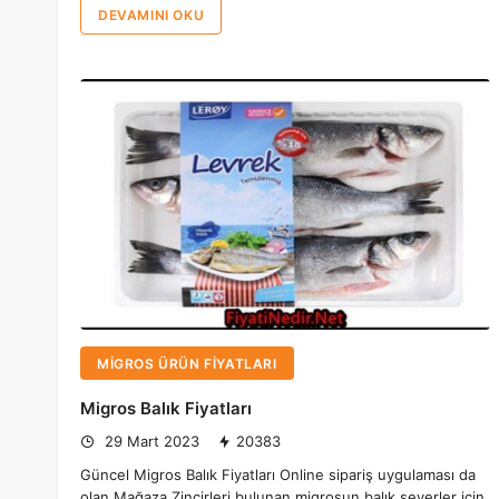
DEVAMINI OKU
MIGROS ÜRÜN FIYATLARI
Migros Balık Fiyatları
29 Mart 2023
20383
Güncel Migros Balık Fiyatları Online sipariş uygulaması da
olan Mağaza Zincirleri bulunan migrosun balık severler için