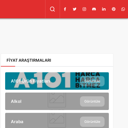
FIYAT ARAŞTIRMALARI
A101 Ürün Fiyatları
Görüntüle
Alkol
Görüntüle
Araba
Görüntüle