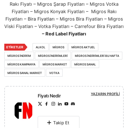
Rakı Fiyatı
–
Migros Şarap Fiyatları
–
Migros Votka
Fiyatları
–
Migros Konyak Fiyatları
–
Migros Rakı
Fiyatları
– Bira Fiyatları –
Migros Bira Fiyatları
–
Migros
Viski Fiyatları
–
Votka Fiyatları
–
Carrefour Bira Fiyatları
–
Red Label Fiyatları
ETIKETLER
ALKOL
MIGROS
MIGROS AKTUEL
MIGROS INDIRIM
MIGROS INDIRIMLERI
MIGROS INDIRIMLERI BU HAFTA
MIGROS KAMPANYA
MIGROS MARKET
MIGROS SANAL
MIGROS SANAL MARKET
VOTKA
YAZARIN PROFILI
Fiyatı Nedir
Takip Et