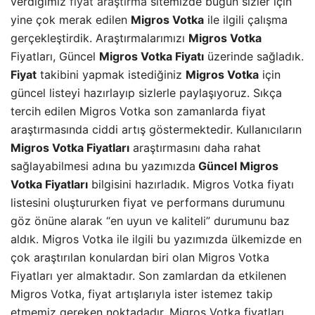
verdiğimiz
fiyat araştırma
sitemizde bugün sizler için
yine çok merak edilen
Migros Votka
ile ilgili çalışma
gerçekleştirdik. Araştırmalarımızı
Migros Votka
Fiyatları, Güncel
Migros Votka Fiyatı
üzerinde sağladık.
Fiyat
takibini yapmak istediğiniz
Migros Votka
için
güncel listeyi hazırlayıp sizlerle paylaşıyoruz. Sıkça
tercih edilen Migros Votka son zamanlarda fiyat
araştırmasında ciddi artış göstermektedir. Kullanıcıların
Migros Votka Fiyatları
araştırmasını daha rahat
sağlayabilmesi adına bu yazımızda
Güncel Migros
Votka Fiyatları
bilgisini hazırladık. Migros Votka fiyatı
listesini oluştururken fiyat ve performans durumunu
göz önüne alarak “en uyun ve kaliteli” durumunu baz
aldık. Migros Votka ile ilgili bu yazımızda ülkemizde en
çok araştırılan konulardan biri olan Migros Votka
Fiyatları yer almaktadır. Son zamlardan da etkilenen
Migros Votka, fiyat artışlarıyla ister istemez takip
etmemiz gereken noktadadır. Migros Votka fiyatları