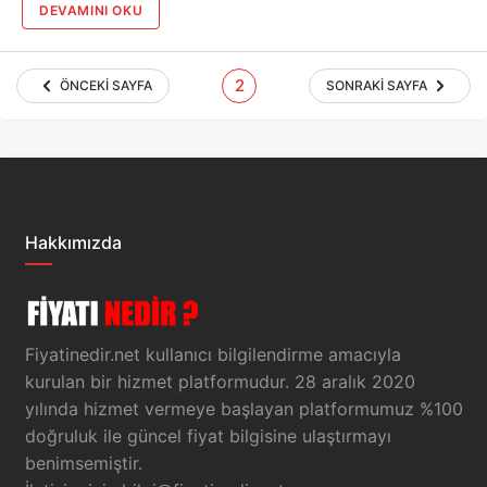
DEVAMINI OKU
2
ÖNCEKI SAYFA
SONRAKI SAYFA
Hakkımızda
Fiyatinedir.net kullanıcı bilgilendirme amacıyla
kurulan bir hizmet platformudur. 28 aralık 2020
yılında hizmet vermeye başlayan platformumuz %100
doğruluk ile güncel fiyat bilgisine ulaştırmayı
benimsemiştir.