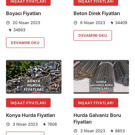
İNŞAAT FIYATLARI
İNŞAAT FIYATLARI
Boyacı Fiyatları
Beton Direk Fiyatları
20 Nisan 2023
6 Nisan 2023
34409
34893
DEVAMINI OKU
DEVAMINI OKU
İNŞAAT FIYATLARI
İNŞAAT FIYATLARI
Konya Hurda Fiyatları
Hurda Galvaniz Boru
Fiyatları
3 Nisan 2023
7606
3 Nisan 2023
8853