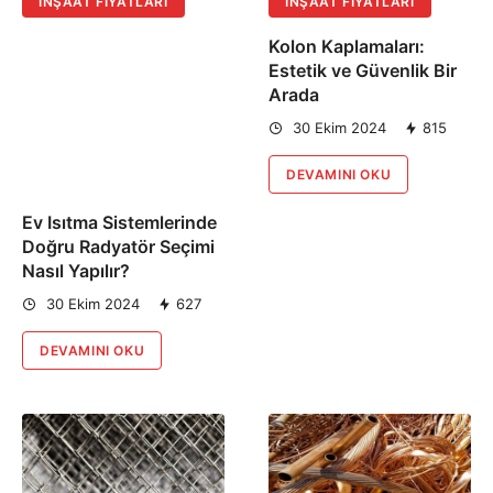
İNŞAAT FIYATLARI
İNŞAAT FIYATLARI
Kolon Kaplamaları:
Estetik ve Güvenlik Bir
Arada
30 Ekim 2024
815
DEVAMINI OKU
Ev Isıtma Sistemlerinde
Doğru Radyatör Seçimi
Nasıl Yapılır?
30 Ekim 2024
627
DEVAMINI OKU