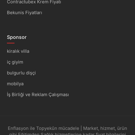
Contractubex Krem Fiyatı
Bekunis Fiyatları
Sponsor
kiralık villa
iç giyim
bulgurlu dişçi
mobilya
İş Birliği ve Reklam Çalışması
Enflasyon ile Topyekûn mücadele | Market, hizmet, ürün
gibi Eğitimden Sağlık hizmetlerine kadar fiyat bilgilerini