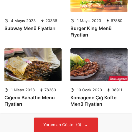
4 Mayıs 2023
20336
1 Mayıs 2023
67860
Subway Menü Fiyatları
Burger King Menü
Fiyatları
1 Nisan 2023
78383
10 Ocak 2023
38911
Ciğerci Bahattin Menü
Komagene Çiğ Köfte
Fiyatları
Menü Fiyatları
Yorumları Göster (0)