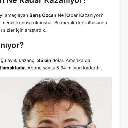
n Ne Kadar Kazanıyor?
meyi amaçlayan
Barış Özcan
Ne Kadar Kazanıyor?
merak konusu olmuştur. Bu merak doğrultusunda
ı
sizler için araştırdık.
nıyor?
uğu aylık kazanç
35 bin
dolar
. Amerika da
ğlamaktadır
. Abone sayısı 5.34 milyon kadardır.