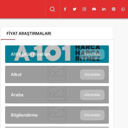
FIYAT ARAŞTIRMALARI
A101 Ürün Fiyatları
Görüntüle
Alkol
Görüntüle
Araba
Görüntüle
Bilgilendirme
Görüntüle