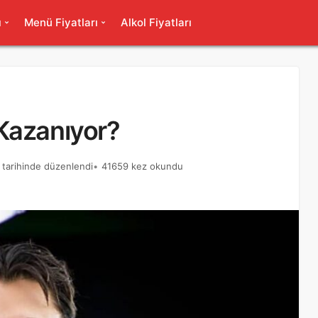
ı
Menü Fiyatları
Alkol Fiyatları
Kazanıyor?
 tarihinde düzenlendi
41659 kez okundu