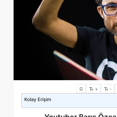
+
-
Kolay Erişim