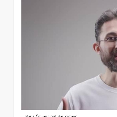
Barış Özcan youtube kazanç