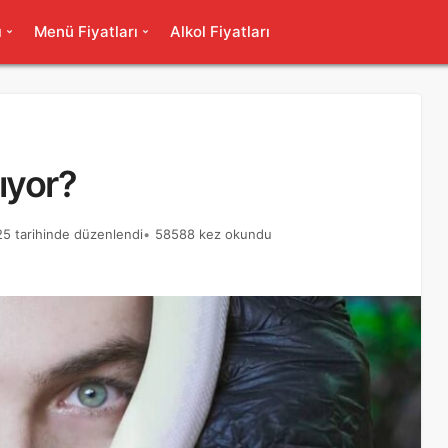
ı
Menü Fiyatları
Alkol Fiyatları
ıyor?
5 tarihinde düzenlendi
58588 kez okundu