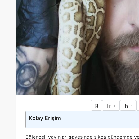
+
-
Kolay Erişim
Eğlenceli yayınları
s
ayesinde sıkça gündemde ye