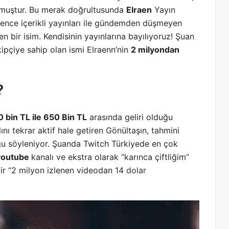
muştur. Bu merak doğrultusunda
Elraen
Yayın
Eğlence içerikli yayınları ile gündemden düşmeyen
en bir isim. Kendisinin yayınlarına bayılıyoruz! Şuan
kipçiye sahip olan ismi Elraenn’nin
2 milyondan
?
 bin TL ile 650 Bin TL
arasında geliri olduğu
ını tekrar aktif hale getiren Gönültaşın, tahmini
uğu söyleniyor. Şuanda Twitch Türkiyede en çok
youtube
kanalı ve ekstra olarak “karınca çiftliğim”
ir “2 milyon izlenen videodan 14
dolar