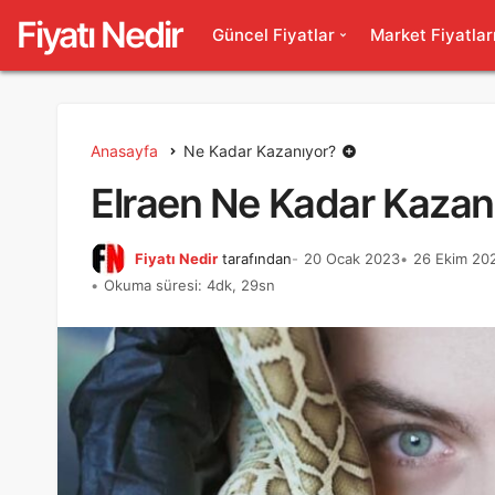
Fiyatı Nedir
Güncel Fiyatlar
Market Fiyatlar
Anasayfa
Ne Kadar Kazanıyor?
Elraen Ne Kadar Kazan
Fiyatı Nedir
tarafından
20 Ocak 2023
26 Ekim 202
Okuma süresi: 4dk, 29sn