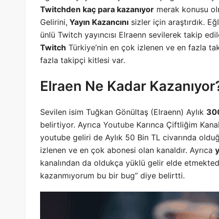
Twitchden kaç para kazanıyor
merak konusu ol
Gelirini,
Yayın Kazancını
sizler için araştırdık. 
ünlü Twitch yayıncısı Elraenn sevilerek takip edil
Twitch
Türkiye
’nin en çok izlenen ve en fazla ta
fazla takipçi kitlesi var.
Elraen Ne Kadar Kazanıyor
Sevilen isim Tuğkan Gönültaş (Elraenn) Aylık
300
belirtiyor. Ayrıca
Youtube
Karınca Çiftliğim Kanal
youtube geliri de Aylık 50 Bin TL civarında old
izlenen ve en çok abonesi olan kanaldır. Ayrıca
kanalından da oldukça yüklü gelir elde etmekted
kazanmıyorum bu bir bug” diye belirtti.